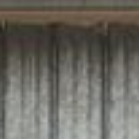
Louis-Philippe Sirois
Stéphane Lacam-Gitareu
Ghislaine Labelle
Michel Lagacé
Le TNO (Territoire non organisé) Lac-Boisbouscache est
une forêt publique de 150 kms 2 situés entre Rivière-du-
Loup et Rimouski dans la région du Bas-st-Laurent au
Québec, Canada. Ce territoire ancestral de la première
nation malécite-de-viger est aujourd’hui un bien commun
puisque comme le proclame le gouvernement, la forêt
publique appartient à tous les Québécois. Enfin tous… C’est
vite dit ! Sous le regard des résidents et usagers de la forêt,
le film brosse le portrait d’un territoire convoité depuis
longtemps par des groupes privés aux intérêts divers.
Boisbouscache est une histoire de dépossession à partir
des usages commerciaux en vigueur aujourd’hui combinée à
l’absence de toute volonté politique.