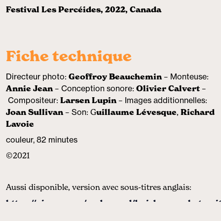
Festival Les Percéides, 2022, Canada
Fiche technique
Directeur photo
:
Geoffroy Beauchemin
–
Monteuse
:
Annie Jean
–
Conception sonore
:
Olivier Calvert
–
Compositeur
:
Larsen Lupin
–
Images additionnelles
:
Joan Sullivan
–
Son
: G
uillaume Lévesque
,
Richard
Lavoie
couleur, 82 minutes
©2021
Aussi disponible, version avec sous-titres anglais:
https://vimeo.com/ondemand/boisbouscacheterri