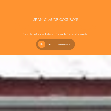
JEAN-CLAUDE COULBOIS
Boisbouscache
Sur le site de Filmoption Internationale
bande-annonce
Documentaire
Réalisation
Jean-Claude Coulbois
Scénario
Participants
Durée
Jean-Claude Coulbois
Jean-Jacques Vien
82
minutes
Bertin Denis
René Bérubé
Production
IMDB
ÉdithBélanger
Robert Lacerte
Voir la fiche
Claude Brière
Stéphane Brière
Distribution
Piero Jean
Filmoption International
Amélie Larouche