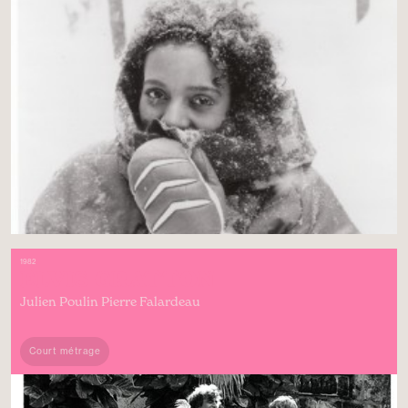
1982
ELVIS GRATTON
Julien Poulin Pierre Falardeau
Court métrage