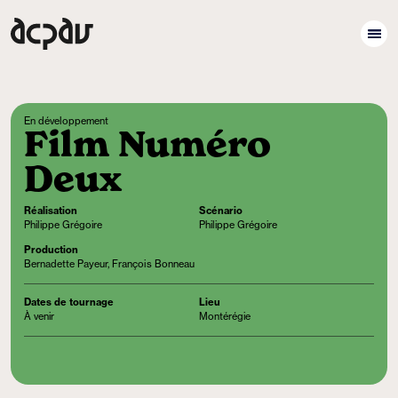
En développement
Film Numéro
Deux
Réalisation
Scénario
Philippe Grégoire
Philippe Grégoire
Production
Bernadette Payeur, François Bonneau
Dates de tournage
Lieu
À venir
Montérégie