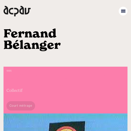
Fernand
Bélanger
1995
BANDES-HOMMAGES, CENT
ANS DE CINÉMA
Collectif
Court métrage