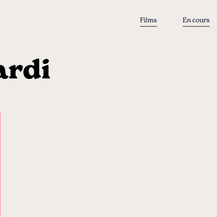
Films
En cours
ardi