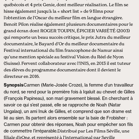
québécois et 4 prix Genie, dont meilleur réalisation. Le film se
hisse également jusqu’à la « short list » de 9 films pour
l’obtention de l’Oscar du meilleur film en langue étrangère.
Benoit Pilon réalise également plusieurs documentaires pour le
grand écran dont ROGER TOUPIN, ÉPICIER VARIÉTÉ (2003)
qui remporte un beau succès critique, le prix Jutra du meilleur
documentaire, le Bayard d’Or du meilleur documentaire du
Festival international du film francophone de Namur ainsi
qu’une mention spéciale au festival Vision du Réel de Nyon
(Suisse). Fervent collaborateur avec l’INIS, en 2013 il est tuteur
des élèves du programme documentaire dont il devient le
directeur en 2016.
Synopsis
Carmen (Marie-Josée Croze), la femme d’un travailleur
du nord, se rend pour la première fois à Iqaluit au chevet de Gilles
(François Papineau), son mari gravement blessé. En cherchant à
savoir ce qui s’est passé, elle se rapproche de Noah (Natar
Ungalaq), un ami Inuk de Gilles, et comprend que son drame est
lié au sien. Ils partent alors ensemble sur la baie de Frobisher :
Carmen pour obtenir des réponses, Noah pour empêcher son fils
de commettre l’irréparable.
Distribué par Les Films Séville, une
filiale d’eOne, et représenté à l’international par Seville