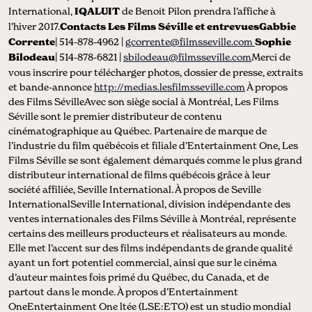
International,
IQALUIT
de Benoit Pilon prendra l’affiche à
l’hiver 2017.
Contacts Les Films Séville et entrevuesGabbie
Corrente
| 514-878-4962 |
gcorrente@filmsseville.com
Sophie
Bilodeau
| 514-878-6821 |
sbilodeau@filmsseville.com
Merci de
vous inscrire pour télécharger photos, dossier de presse, extraits
et bande-annonce
http://medias.lesfilmsseville.com
À propos
des Films SévilleAvec son siège social à Montréal, Les Films
Séville sont le premier distributeur de contenu
cinématographique au Québec. Partenaire de marque de
l’industrie du film québécois et filiale d’Entertainment One, Les
Films Séville se sont également démarqués comme le plus grand
distributeur international de films québécois grâce à leur
société affiliée, Seville International. À propos de Seville
InternationalSeville International, division indépendante des
ventes internationales des Films Séville à Montréal, représente
certains des meilleurs producteurs et réalisateurs au monde.
Elle met l’accent sur des films indépendants de grande qualité
ayant un fort potentiel commercial, ainsi que sur le cinéma
d’auteur maintes fois primé du Québec, du Canada, et de
partout dans le monde. À propos d’Entertainment
OneEntertainment One ltée (LSE:ETO) est un studio mondial