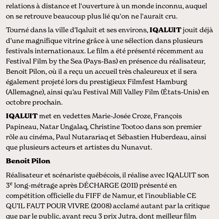
relations à distance et l'ouverture à un monde inconnu, auquel
on se retrouve beaucoup plus lié qu'on ne l'aurait cru.
Tourné dans la ville d’Iqaluit et ses environs,
IQALUIT
jouit déjà
d’une magnifique vitrine grâce à une sélection dans plusieurs
festivals internationaux. Le film a été présenté récemment au
Festival Film by the Sea (Pays-Bas) en présence du réalisateur,
Benoit Pilon, où il a reçu un accueil très chaleureux et il sera
également projeté lors du prestigieux Filmfest Hamburg
(Allemagne), ainsi qu’au Festival Mill Valley Film (États-Unis) en
octobre prochain.
IQALUIT
met en vedettes Marie-Josée Croze, François
Papineau, Natar Ungalaq, Christine Tootoo dans son premier
rôle au cinéma, Paul Nutarariaq et Sébastien Huberdeau, ainsi
que plusieurs acteurs et artistes du Nunavut.
Benoit Pilon
Réalisateur et scénariste québécois, il réalise avec IQALUIT son
e
3
long-métrage après DÉCHARGE (2011) présenté en
compétition officielle du FIFF de Namur, et l’inoubliable CE
QU’IL FAUT POUR VIVRE (2008) acclamé autant par la critique
que par le public, ayant reçu 3 prix Jutra, dont meilleur film