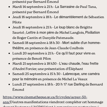
présenté par Bernard Émond
Mardi 14 septembre à 21 h -
La Sarrasine
de Paul Tana,
présenté par Bernard Émond
Jeudi 16 septembre à 18 h -
Le démantèlement
de Sébastien
Pilote
Jeudi 16 septembre à 21 h -
Le loup blanc
de Brigitte
Sauriol ;
Lettre à mon père
de Michel Langlois,
Pixiliation
de Roger Cantin et Danyèle Patenaude.
Samedi 18 septembre à 18 h 30 -
Mort subite d'un homme-
théâtre
, en présence de Jean-Claude Coulbois
Lundi 20 septembre à 21 h -
Ce qu'il faut pour vivre
en
présence de Benoit Pilon
Mardi 21 septembre à 18 h30 -
L'eau chaude, l'eau frette
d’André Forcier, une présentation d'Éléphant
Samedi 25 septembre à 15 h 30 -
Labrecque, une caméra
pour la mémoire
en présence de Michel La Veaux
Lundi 27 septembre à 18 h -
20 h 17 rue Darling
de Bernard
Émond
https://www.cinematheque.qc.ca/fr/cycles/acpav-50-
ans/
D’autres manifestations viendront compléter cet hommage
durant l’automne.L’ACPAV tient à remercier ses partenaires /