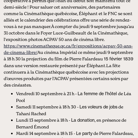
coopérative a permis que l’élan du début soit maintenu tout ce
demi-siècle ! Pour saluer cet anniversaire, des partenaires
comme la Cinémathèque québécoise, Éléphant et le FNC se sont
alliés et le calendrier des célébrations offre une série de rendez-
vous à ne pas manquer.À compter du jeudi 9 septembre jusqu’au
31 octobre dans le Foyer Luce-Guilbeault de la Cinémathèque,
l'exposition photos ACPAV 50 ans de cinéma libre.
https://www.cinematheque.qc.ca/fr/expositions/acpav-50-ans-
de-cinema-libre/
Au cinéma Impérial ce même jeudi 9 septembre
à 18 h 30 la projection du film de Pierre Falardeau
15 février 1839
dans une version restaurée présenté par Éléphant.La fête
continuera à la Cinémathèque québécoise avec les projections
d’œuvres produites par l’ACPAV présentées certains soirs par
des cinéastes.
Vendredi 10 septembre à 21 h -
La femme de l'hôtel
de Léa
Pool
Samedi 11 septembre à 18 h 30 -
Les voleurs de jobs
de
Tahani Rached
Lundi 13 septembre à 18 h -
La donation
, en présence de
Bernard Émond
Mardi 14 septembre à 18 h 15 -
Le party
de Pierre Falardeau,