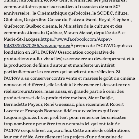
e
commanditaires pour leur soutien à l’occasion de son 50
anniversaire : la Cinémathèque québécoise, la SODEC, difuze,
Globalex, Desjardins-Caisse du Plateau-Mont-Royal, Éléphant,
Québecor, Québec cinéma, le Ministère de la culture et des
communications du Québec, Manon Massé, députée de Ste-
Marie-St-Jacques.
https://www.facebook.com/Acpav-
161833963870256/
www.acpav.ca
À propos de l’ACPAVDepuis sa
fondation en 1971, l’ACPAV (Association coopérative de
productions audio-visuelles) se consacre au développement et à
la production de films d’auteur et manifeste un intérêt
particulier pour les œuvres qui suscitent une réflexion. Si
l’ACPAV a su conserver contre vents et marées le goût du cinéma
nouveau et différent, elle le doit à l’acharnement des auteur.e.s-
réalisatreurs.trices, mais aussi, en grande partie à celui des
producteurs et de la productrice maison, Marc Daigle,
Bernadette Payeur, René Gueissaz, plus récemment Robert
Lacerte et François Bonneau fidèles aux valeurs qui l’ont
toujours guidée. Ils en profitent pour remercier les cinéastes
trop nombreux pour être tous nommés ici, qui ont fait de
l’ACPAV ce qu’elle est aujourd’hui. Cette année de célébrations
leur est dédiée. Actuellement les projets d’une douzaine de