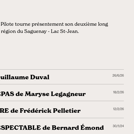
 Pilote tourne présentement son deuxième long
a région du Saguenay - Lac St-Jean.
uillaume Duval
26/6/26
PAS de Maryse Legagneur
18/2/26
 de Frédérick Pelletier
12/2/26
SPECTABLE de Bernard Émond
30/1/24