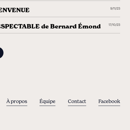
IENVENUE
9/11/23
SPECTABLE de Bernard Émond
17/10/23
À propos
Équipe
Contact
Facebook