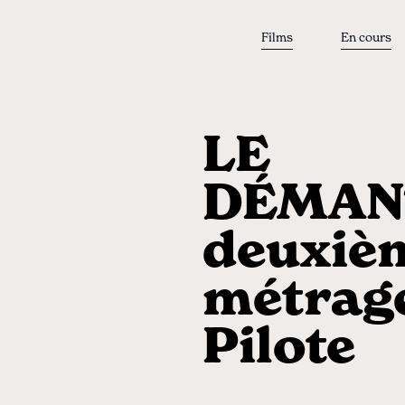
Films
En cours
LE
DÉMAN
deuxiè
métrage
Pilote